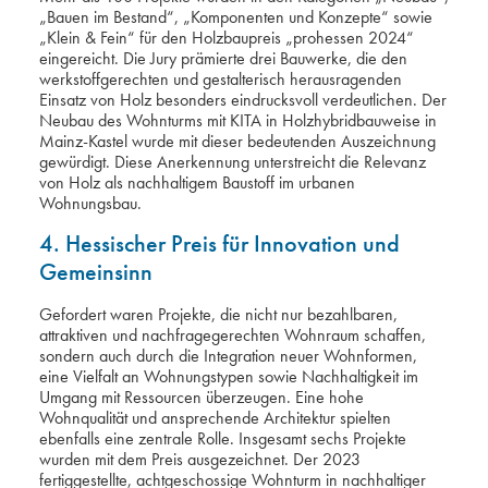
„Bauen im Bestand“, „Komponenten und Konzepte“ sowie
„Klein & Fein“ für den Holzbaupreis „prohessen 2024“
eingereicht. Die Jury prämierte drei Bauwerke, die den
werkstoffgerechten und gestalterisch herausragenden
Einsatz von Holz besonders eindrucksvoll verdeutlichen. Der
Neubau des Wohnturms mit KITA in Holzhybridbauweise in
Mainz-Kastel wurde mit dieser bedeutenden Auszeichnung
gewürdigt. Diese Anerkennung unterstreicht die Relevanz
von Holz als nachhaltigem Baustoff im urbanen
Wohnungsbau.
4. Hessischer Preis für Innovation und
Gemeinsinn
Gefordert waren Projekte, die nicht nur bezahlbaren,
attraktiven und nachfragegerechten Wohnraum schaffen,
sondern auch durch die Integration neuer Wohnformen,
eine Vielfalt an Wohnungstypen sowie Nachhaltigkeit im
Umgang mit Ressourcen überzeugen. Eine hohe
Wohnqualität und ansprechende Architektur spielten
ebenfalls eine zentrale Rolle. Insgesamt sechs Projekte
wurden mit dem Preis ausgezeichnet. Der 2023
fertiggestellte, achtgeschossige Wohnturm in nachhaltiger