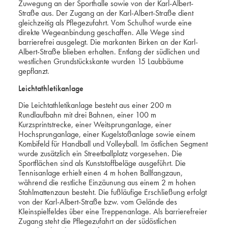
Zuwegung an der Sporthalle sowie von der Karl-Albert-
Straße aus. Der Zugang an der Karl-Albert-Straße dient
gleichzeitig als Pflegezufahrt. Vom Schulhof wurde eine
direkte Wegeanbindung geschaffen. Alle Wege sind
barrierefrei ausgelegt. Die markanten Birken an der Karl-
Albert-Straße blieben erhalten. Entlang der südlichen und
westlichen Grundstückskante wurden 15 Laubbäume
gepflanzt.
Leichtathletikanlage
Die Leichtathletikanlage besteht aus einer 200 m
Rundlaufbahn mit drei Bahnen, einer 100 m
Kurzsprintstrecke, einer Weitsprunganlage, einer
Hochsprunganlage, einer Kugelstoßanlage sowie einem
Kombifeld für Handball und Volleyball. Im östlichen Segment
wurde zusätzlich ein Streetballplatz vorgesehen. Die
Sportflächen sind als Kunststoffbeläge ausgeführt. Die
Tennisanlage erhielt einen 4 m hohen Ballfangzaun,
während die restliche Einzäunung aus einem 2 m hohen
Stahlmattenzaun besteht. Die fußläufige Erschließung erfolgt
von der Karl-Albert-Straße bzw. vom Gelände des
Kleinspielfeldes über eine Treppenanlage. Als barrierefreier
Zugang steht die Pflegezufahrt an der südöstlichen